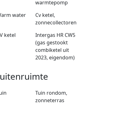
warmtepomp
arm water
Cv ketel,
zonnecollectoren
V ketel
Intergas HR CW5
(gas gestookt
combiketel uit
2023, eigendom)
uitenruimte
uin
Tuin rondom,
zonneterras