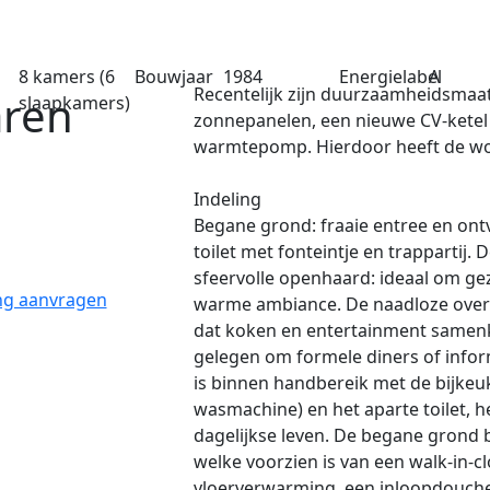
8 kamers
(6
Bouwjaar
1984
Energielabel
A
Recentelijk zijn duurzaamheidsmaa
aren
slaapkamers)
zonnepanelen, een nieuwe CV-ketel e
warmtepomp. Hierdoor heeft de wo
Indeling
Begane grond: fraaie entree en on
toilet met fonteintje en trappartij
sfeervolle openhaard: ideaal om ge
ing aanvragen
warme ambiance. De naadloze over
dat koken en entertainment samenk
gelegen om formele diners of info
is binnen handbereik met de bijkeuk
wasmachine) en het aparte toilet, h
dagelijkse leven. De begane grond
welke voorzien is van een walk-in-c
vloerverwarming, een inloopdouche, 