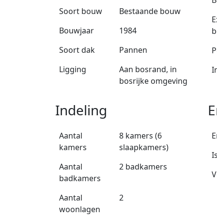
B
Soort bouw
Bestaande bouw
E
Bouwjaar
1984
b
Soort dak
Pannen
P
Ligging
Aan bosrand, in
I
bosrijke omgeving
Indeling
E
Aantal
8 kamers (6
E
kamers
slaapkamers)
I
Aantal
2 badkamers
V
badkamers
Aantal
2
woonlagen