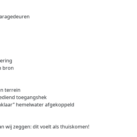
 garagedeuren
dering
n bron
n terrein
 bediend toegangshek
nklaar” hemelwater afgekoppeld
an wij zeggen: dit voelt als thuiskomen!