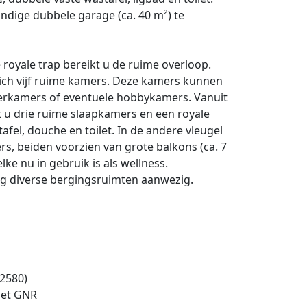
andige dubbele garage (ca. 40 m²) te
 royale trap bereikt u de ruime overloop.
ich vijf ruime kamers. Deze kamers kunnen
eerkamers of eventuele hobbykamers. Vanuit
t u drie ruime slaapkamers en een royale
afel, douche en toilet. In de andere vleugel
s, beiden voorzien van grote balkons (ca. 7
ke nu in gebruik is als wellness.
ing diverse bergingsruimten aanwezig.
2580)
het GNR