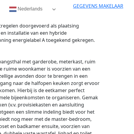
GEGEVENS MAKELAAR
Nederlands
tregelen doorgevoerd als plaatsing
n installatie van een hybride
ning energielabel A toegekend gekregen.
tvangsthal met garderobe, meterkast, ruim
. De ruime woonkamer is voorzien van een
zellige avonden door te brengen in een
gang naar de halfopen keuken zorgt ervoor
omen. Hierbij is de eetkamer perfect
rmele bijeenkomsten te organiseren. Gemak
en (v.v. provisiekasten en aansluiting
etgeen een slimme indeling biedt voor het
 biedt nog meer met de master-bedroom,
loset en badkamer ensuite, voorzien van
dubbele vaste wastafel, ligbad en toilet.