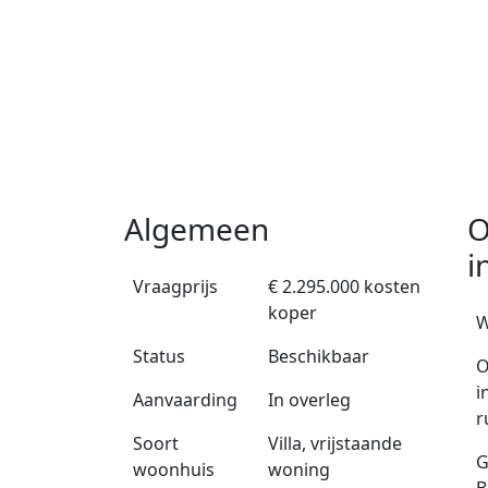
Algemeen
O
i
Vraagprijs
€ 2.295.000 kosten
koper
W
Status
Beschikbaar
O
i
Aanvaarding
In overleg
r
Soort
Villa, vrijstaande
G
woonhuis
woning