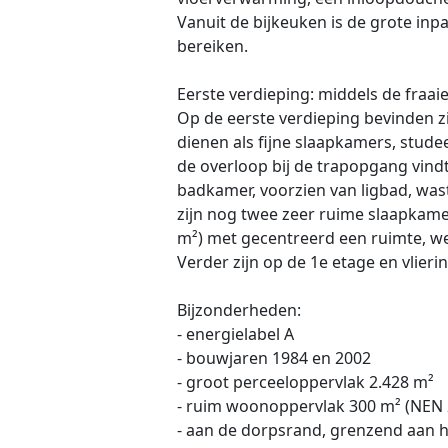
Vanuit de bijkeuken is de grote inp
bereiken.
Eerste verdieping: middels de fraaie
Op de eerste verdieping bevinden z
dienen als fijne slaapkamers, stud
de overloop bij de trapopgang vind
badkamer, voorzien van ligbad, wast
zijn nog twee zeer ruime slaapkamer
m²) met gecentreerd een ruimte, wel
Verder zijn op de 1e etage en vlier
Bijzonderheden:
- energielabel A
- bouwjaren 1984 en 2002
- groot perceeloppervlak 2.428 m²
- ruim woonoppervlak 300 m² (NEN 
- aan de dorpsrand, grenzend aan 