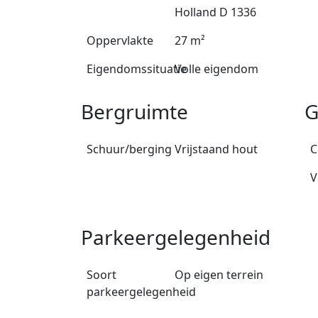
Holland D 1336
Oppervlakte
27 m²
Eigendomssituatie
Volle eigendom
Bergruimte
G
Schuur/berging
Vrijstaand hout
C
V
Parkeergelegenheid
Soort
Op eigen terrein
parkeergelegenheid