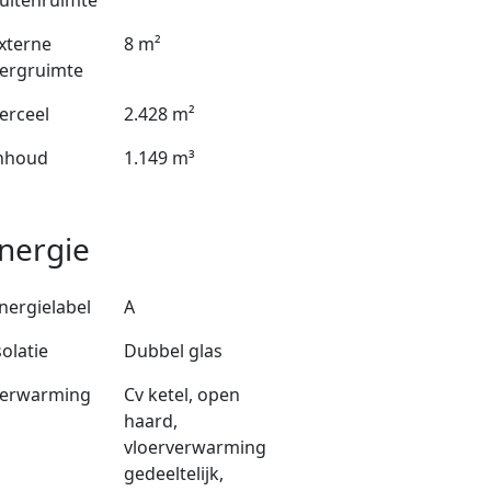
uitenruimte
xterne
8 m²
ergruimte
erceel
2.428 m²
nhoud
1.149 m³
nergie
nergielabel
A
solatie
Dubbel glas
erwarming
Cv ketel, open
haard,
vloerverwarming
gedeeltelijk,