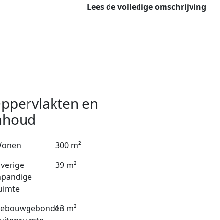
Lees de volledige omschrijving
ppervlakten en
nhoud
onen
300 m²
verige
39 m²
npandige
uimte
ebouwgebonden
13 m²