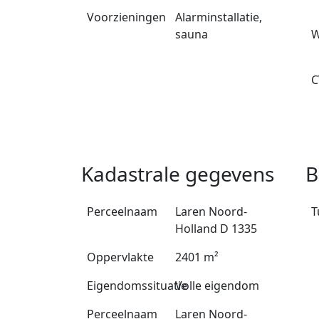
Voorzieningen
Alarminstallatie,
sauna
W
C
Kadastrale gegevens
B
Perceelnaam
Laren Noord-
T
Holland D 1335
Oppervlakte
2401 m²
Eigendomssituatie
Volle eigendom
Perceelnaam
Laren Noord-